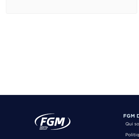
FGM D
Qui s
Politi