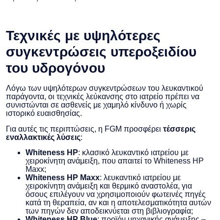
Τεχνικές με υψηλότερες
συγκεντρώσεις υπεροξειδίου
του υδρογόνου
Λόγω των υψηλότερων συγκεντρώσεων του λευκαντικού
παράγοντα, οι τεχνικές λεύκανσης στο ιατρείο πρέπει να
συνιστώνται σε ασθενείς με χαμηλό κίνδυνο ή χωρίς
ιστορικό ευαισθησίας.
Για αυτές τις περιπτώσεις, η FGM προσφέρει
τέσσερις
εναλλακτικές λύσεις
:
Whiteness HP
: κλασικό λευκαντικό ιατρείου με
χειροκίνητη ανάμειξη, που απαιτεί το Whiteness HP
Maxx;
Whiteness HP Maxx
: λευκαντικό ιατρείου με
χειροκίνητη ανάμειξη και θερμικό αναστολέα, για
όσους επιλέγουν να χρησιμοποιούν φωτεινές πηγές
κατά τη θεραπεία, αν και η αποτελεσματικότητα αυτών
των πηγών δεν αποδεικνύεται στη βιβλιογραφία;
Whiteness HP Blue
: προϊόν μηχανικής ανάμειξης –