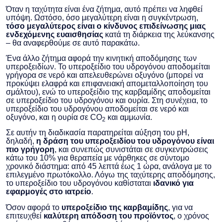
Όταν η ταχύτητα είναι ένα ζήτημα, αυτό πρέπει να ληφθεί
υπόψη. Ωστόσο, όσο μεγαλύτερη είναι η συγκέντρωση,
τόσο μεγαλύτερος είναι ο κίνδυνος επιδείνωσης μιας
ενδεχόμενης ευαισθησίας
κατά τη διάρκεια της λεύκανσης
– θα αναφερθούμε σε αυτό παρακάτω.
Ένα άλλο ζήτημα αφορά την κινητική αποδόμησης των
υπεροξειδίων. Το υπεροξείδιο του υδρογόνου αποδομείται
γρήγορα σε νερό και απελευθερώνει οξυγόνο (μπορεί να
προκύψει ελαφρά και επιφανειακή απομεταλλοποίηση του
σμάλτου), ενώ το υπεροξείδιο της καρβαμίδης αποδομείται
σε υπεροξείδιο του υδρογόνου και ουρία. Στη συνέχεια, το
υπεροξείδιο του υδρογόνου αποδομείται σε νερό και
οξυγόνο, και η ουρία σε CO
και αμμωνία.
2
Σε αυτήν τη διαδικασία παρατηρείται αύξηση του pH,
δηλαδή,
η δράση του υπεροξειδίου του υδρογόνου είναι
πιο γρήγορη
, και συνεπώς συνιστάται σε συγκεντρώσεις
κάτω του 10% για θεραπεία με νάρθηκες σε σύντομο
χρονικό διάστημα: από 45 λεπτά έως 1 ώρα, ανάλογα με το
επιλεγμένο πρωτόκολλο. Λόγω της ταχύτερης αποδόμησης,
το υπεροξείδιο του υδρογόνου καθίσταται
ιδανικό για
εφαρμογές στο ιατρείο
.
Όσον αφορά το
υπεροξείδιο της καρβαμίδης
, για να
επιτευχθεί
καλύτερη απόδοση του προϊόντος
, ο χρόνος