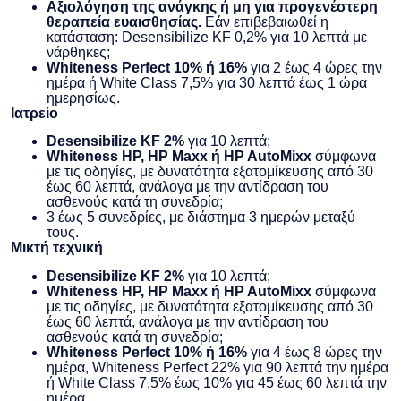
Αξιολόγηση της ανάγκης ή μη για προγενέστερη
θεραπεία ευαισθησίας.
Εάν επιβεβαιωθεί η
κατάσταση: Desensibilize KF 0,2% για 10 λεπτά με
νάρθηκες;
Whiteness Perfect 10% ή 16%
για 2 έως 4 ώρες την
ημέρα ή White Class 7,5% για 30 λεπτά έως 1 ώρα
ημερησίως.
Ιατρείο
Desensibilize KF 2%
για 10 λεπτά;
Whiteness HP, HP Maxx ή HP AutoMixx
σύμφωνα
με τις οδηγίες, με δυνατότητα εξατομίκευσης από 30
έως 60 λεπτά, ανάλογα με την αντίδραση του
ασθενούς κατά τη συνεδρία;
3 έως 5 συνεδρίες, με διάστημα 3 ημερών μεταξύ
τους.
Μικτή τεχνική
Desensibilize KF 2%
για 10 λεπτά;
Whiteness HP, HP Maxx ή HP AutoMixx
σύμφωνα
με τις οδηγίες, με δυνατότητα εξατομίκευσης από 30
έως 60 λεπτά, ανάλογα με την αντίδραση του
ασθενούς κατά τη συνεδρία;
Whiteness Perfect 10% ή 16%
για 4 έως 8 ώρες την
ημέρα, Whiteness Perfect 22% για 90 λεπτά την ημέρα
ή White Class 7,5% έως 10% για 45 έως 60 λεπτά την
ημέρα.