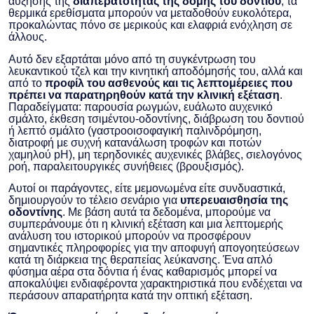
αύξησης της
διαπερατότητας της δομής του δοντιού
, τα
θερμικά ερεθίσματα μπορούν να μεταδοθούν ευκολότερα,
προκαλώντας πόνο σε μερικούς και ελαφριά ενόχληση σε
άλλους.
Αυτό δεν εξαρτάται μόνο από τη συγκέντρωση του
λευκαντικού τζελ και την κινητική αποδόμησής του, αλλά και
από το
προφίλ του ασθενούς και τις λεπτομέρειες που
πρέπει να παρατηρηθούν κατά την κλινική εξέταση
.
Παραδείγματα: παρουσία ρωγμών, ευάλωτο αυχενικό
σμάλτο, έκθεση τσιμέντου-οδοντίνης, διάβρωση του δοντιού
ή λεπτό σμάλτο (γαστροοισοφαγική παλινδρόμηση,
διατροφή με συχνή κατανάλωση τροφών και ποτών
χαμηλού pH), μη τερηδονικές αυχενικές βλάβες, σιελογόνος
ροή, παραλειτουργικές συνήθειες (βρουξισμός).
Αυτοί οι παράγοντες, είτε μεμονωμένα είτε συνδυαστικά,
δημιουργούν το τέλειο σενάριο για
υπερευαισθησία της
οδοντίνης
. Με βάση αυτά τα δεδομένα, μπορούμε να
συμπεράνουμε ότι η κλινική εξέταση και μια λεπτομερής
ανάλυση του ιστορικού μπορούν να προσφέρουν
σημαντικές πληροφορίες για την αποφυγή απογοητεύσεων
κατά τη διάρκεια της θεραπείας λεύκανσης. Ένα απλό
φύσημα αέρα στα δόντια ή ένας καθαρισμός μπορεί να
αποκαλύψει ενδιαφέροντα χαρακτηριστικά που ενδέχεται να
περάσουν απαρατήρητα κατά την οπτική εξέταση.