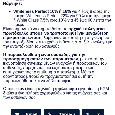
Νάρθηκες
Whiteness Perfect 10% ή 16%
για 4 έως 8 ώρες την
ημέρα, Whiteness Perfect 22% για 90 λεπτά την ημέρα
ή White Class 7,5% έως 10% για 45 έως 60 λεπτά την
ημέρα.
Είναι σημαντικό να σημειωθεί ότι το
αρχικό επιλεγμένο
πρωτόκολλο μπορεί να τροποποιηθεί για μεγαλύτερη
ή μικρότερη ένταση
, λαμβάνοντας υπόψη τη συγκέντρωση
του υπεροξειδίου και το χρόνο έκθεσης στο τζελ, ανάλογα με
την ανταπόκριση του ασθενούς.
Η
παρακολούθηση είναι ουσιώδης για την
προσαρμογή αυτών των παραμέτρων
, με σκοπό την
ικανοποίηση συγκεκριμένων αναγκών ή προσδοκιών του
ασθενούς, παρέχοντας μια ευχάριστη εμπειρία και
επιτυγχάνοντας το επιθυμητό αποτέλεσμα. Μόνο ο
οδοντίατρος μπορεί να πραγματοποιήσει αυτή την
παρακολούθηση και να λάβει αποφάσεις.
Όποια κι αν είναι η τεχνική ή η φιλοσοφία εργασίας, η FGM
διαθέτει ένα πλήρες χαρτοφυλάκιο για τις ανάγκες σας και
των ασθενών σας.
Email
Threads
X