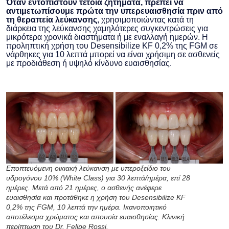
Όταν εντοπιστούν τέτοια ζητήματα, πρέπει να
αντιμετωπίσουμε πρώτα την υπερευαισθησία πριν από
τη θεραπεία λεύκανσης
, χρησιμοποιώντας κατά τη
διάρκεια της λεύκανσης χαμηλότερες συγκεντρώσεις για
μικρότερα χρονικά διαστήματα ή με εναλλαγή ημερών. Η
προληπτική χρήση του Desensibilize KF 0,2% της FGM σε
νάρθηκες για 10 λεπτά μπορεί να είναι χρήσιμη σε ασθενείς
με προδιάθεση ή υψηλό κίνδυνο ευαισθησίας.
Εποπτευόμενη οικιακή λεύκανση με υπεροξείδιο του
υδρογόνου 10% (White Class) για 30 λεπτά/ημέρα, επί 28
ημέρες. Μετά από 21 ημέρες, ο ασθενής ανέφερε
ευαισθησία και προτάθηκε η χρήση του Desensibilize KF
0,2% της FGM, 10 λεπτά την ημέρα. Ικανοποιητικό
αποτέλεσμα χρώματος και απουσία ευαισθησίας. Κλινική
περίπτωση του Dr. Felipe Rossi.