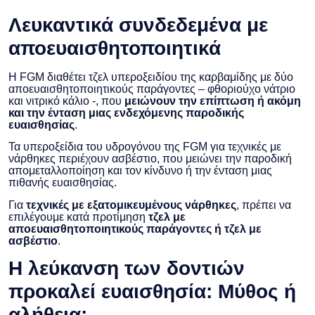
Λευκαντικά συνδεδεμένα με
αποευαισθητοποιητικά
Η FGM διαθέτει τζελ υπεροξειδίου της καρβαμίδης με δύο
αποευαισθητοποιητικούς παράγοντες – φθοριούχο νάτριο
και νιτρικό κάλιο -, που
μειώνουν την επίπτωση ή ακόμη
και την ένταση μιας ενδεχόμενης παροδικής
ευαισθησίας
.
Τα υπεροξείδια του υδρογόνου της FGM για τεχνικές με
νάρθηκες περιέχουν ασβέστιο, που μειώνει την παροδική
απομεταλλοποίηση και τον κίνδυνο ή την ένταση μιας
πιθανής ευαισθησίας.
Για
τεχνικές με εξατομικευμένους νάρθηκες
, πρέπει να
επιλέγουμε κατά προτίμηση
τζελ με
αποευαισθητοποιητικούς παράγοντες ή τζελ με
ασβέστιο
.
Η λεύκανση των δοντιών
προκαλεί ευαισθησία: Μύθος ή
αλήθεια;