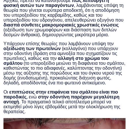
Αρχικά, πρέπει να κατανοήσουμε
πώς λειτουργεί η
φυσική αυτών των παραγόντων
, λαμβάνοντας υπόψη τη
θεωρία που γίνεται ευρύτερα αποδεκτή, ότι η αποδόμηση
του υπεροξειδίου της καρβαμίδης, καθώς και του
υπεροξειδίου του υδρογόνου, απελευθερώνει οξυγόνο που
διασπά σύνθετες μακρομοριακές χρωστικές ενώσεις
(οξείδωση των χρωμοφόρων και διάσπαση των διπλών
δεσμών άνθρακα), δημιουργώντας μικρότερα μόρια.
Υπάρχουν επίσης θεωρίες που λαμβάνουν υπόψη την
οξείδωση των πρωτεϊνών
(κολλαγόνο) που υπάρχουν
στην οδοντίνη (δράση στα αμινοξέα που σχηματίζουν τις
πρωτεΐνες), καθώς και την
αλλαγή στο χρώμα του
σμάλτου
(το υπεροξείδιο μειώνει τη διαφάνεια του σμάλτου,
καθιστώντας το πιο αδιαφανές, καλύπτοντας την οδοντίνη)
μέσω της αύξησης της πορώδους και του όγκου νερού της
δομής (ενυδατωμένη), προκαλώντας διάχυση φωτός,
δηλαδή, αποδίδοντας ένα πιο φωτεινό αντικείμενο.
Οι
επιπτώσεις στην επιφάνεια του σμάλτου είναι πιο
παροδικές
, ενώ
στην οδοντίνη παρέχουν μεγαλύτερη
αντοχή
. Το πραγματικό τελικό αποτέλεσμα μπορεί να
εκτιμηθεί μόνο λίγες εβδομάδες μετά την ολοκλήρωση της
θεραπείας.