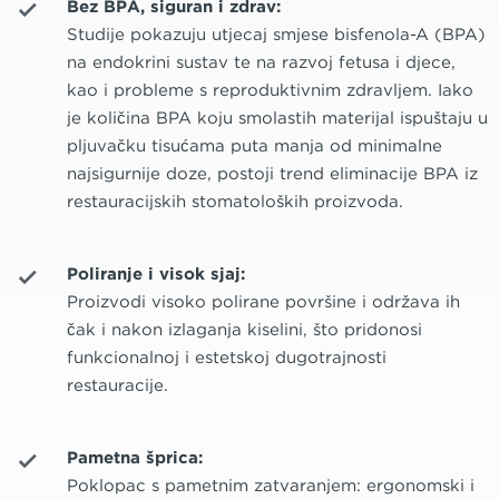
Bez BPA, siguran i zdrav:
Studije pokazuju utjecaj smjese bisfenola-A (BPA)
na endokrini sustav te na razvoj fetusa i djece,
kao i probleme s reproduktivnim zdravljem. Iako
je količina BPA koju smolastih materijal ispuštaju u
pljuvačku tisućama puta manja od minimalne
najsigurnije doze, postoji trend eliminacije BPA iz
restauracijskih stomatoloških proizvoda.
Poliranje i visok sjaj:
Proizvodi visoko polirane površine i održava ih
čak i nakon izlaganja kiselini, što pridonosi
funkcionalnoj i estetskoj dugotrajnosti
restauracije.
Pametna šprica:
Poklopac s pametnim zatvaranjem: ergonomski i