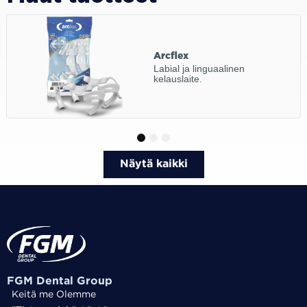
Arcflex
Labial ja linguaalinen
kelauslaite.
1
2
3
Näytä kaikki
FGM Dental Group
Keitä me Olemme