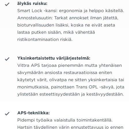
älykäs ruisku:
Smart Lock -kansi: ergonomia ja helppo käsitellä.
Annostelusuutin: Tarkat annokset ilman jätettä,
bioturvallisuuden lisäksi, koska ne eivät aseta
lastaa putken sisään, mikä vähentää
ristikontaminaation riskiä.
Yksinkertaistettu värijärjestelmä:
Vittra APS tarjoaa pienemmän mutta yhtenäisen
sävymäärän ansiosta restauraatioissa eniten
käytetyt värit, olivatpa ne sitten yksinkertaisia ​​tai
monimutkaisia, painottaen Trans OPL -sävyä, jota
ylistetään esteettisyydestään ja kestävyydestään.
APS-tekniikka:
Pidempi työaika valaistulla toimintakentällä.
Hartsin täydellinen värin ennustettavuus jo ennen