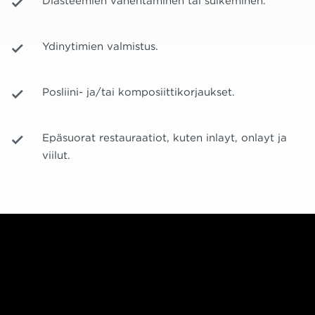
Diasteemien vähentäminen tai sulkeminen.
Ydinytimien valmistus.
Posliini- ja/tai komposiittikorjaukset.
Epäsuorat restauraatiot, kuten inlayt, onlayt ja
viilut.