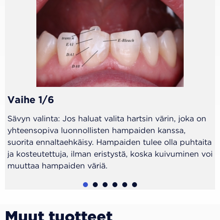
Vaihe 1/6
Sävyn valinta: Jos haluat valita hartsin värin, joka on
yhteensopiva luonnollisten hampaiden kanssa,
suorita ennaltaehkäisy. Hampaiden tulee olla puhtaita
ja kosteutettuja, ilman eristystä, koska kuivuminen voi
muuttaa hampaiden väriä.
1
2
3
4
5
6
Muut tuotteet