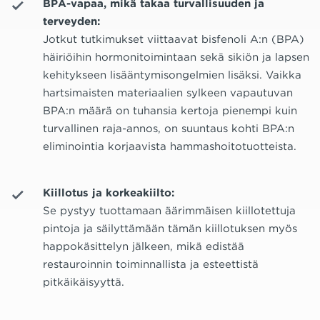
BPA-vapaa, mikä takaa turvallisuuden ja
terveyden:
Jotkut tutkimukset viittaavat bisfenoli A:n (BPA)
häiriöihin hormonitoimintaan sekä sikiön ja lapsen
kehitykseen lisääntymisongelmien lisäksi. Vaikka
hartsimaisten materiaalien sylkeen vapautuvan
BPA:n määrä on tuhansia kertoja pienempi kuin
turvallinen raja-annos, on suuntaus kohti BPA:n
eliminointia korjaavista hammashoitotuotteista.
Kiillotus ja korkeakiilto:
Se pystyy tuottamaan äärimmäisen kiillotettuja
pintoja ja säilyttämään tämän kiillotuksen myös
happokäsittelyn jälkeen, mikä edistää
restauroinnin toiminnallista ja esteettistä
pitkäikäisyyttä.