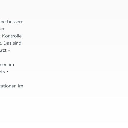
eine bessere
er
 Kontrolle
t. Das sind
rzt •
onen im
ts •
rationen im