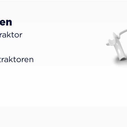
men
raktor
traktoren