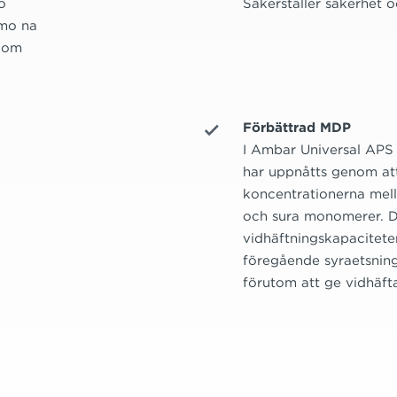
o
Säkerställer säkerhet o
smo na
 com
Förbättrad MDP
I Ambar Universal APS 
har uppnåtts genom at
koncentrationerna mell
och sura monomerer. D
vidhäftningskapaciteten
föregående syraetsning
förutom att ge vidhäfta