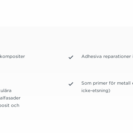
d kompositer
Adhesiva reparationer
Som primer för metall e
kulära
icke-etsning)
kalfasader
posit och