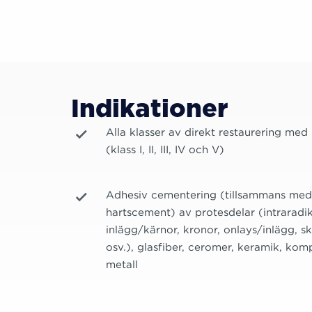
Indikationer
Alla klasser av direkt restaurering me
(klass I, II, III, IV och V)
Adhesiv cementering (tillsammans med
hartscement) av protesdelar (intraradi
inlägg/kärnor, kronor, onlays/inlägg, s
osv.), glasfiber, ceromer, keramik, kom
metall