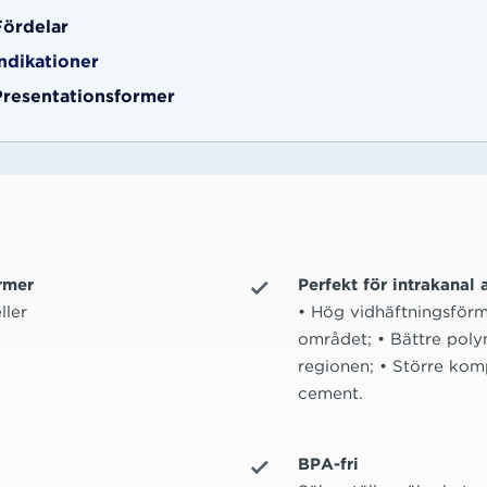
Fördelar
Indikationer
Presentationsformer
rmer
Perfekt för intrakanal 
ller
• Hög vidhäftningsförm
området; • Bättre poly
regionen; • Större kom
cement.
BPA-fri