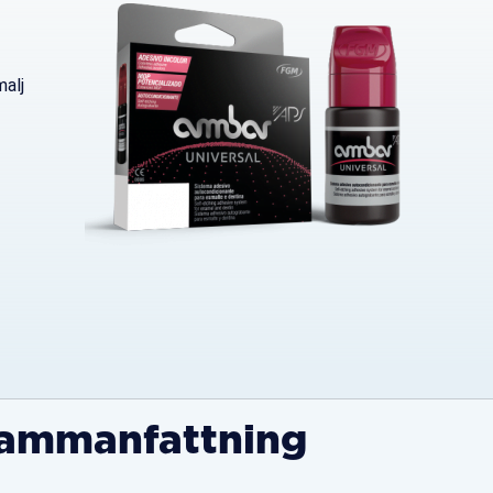
malj
ammanfattning