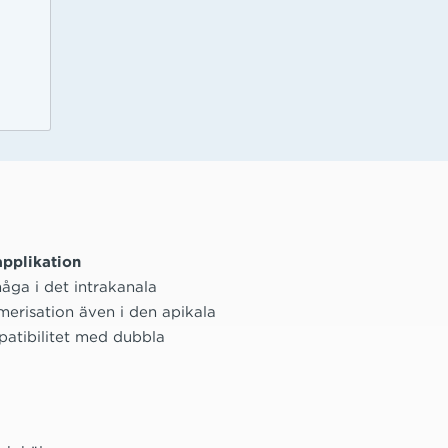
applikation
åga i det intrakanala
merisation även i den apikala
patibilitet med dubbla