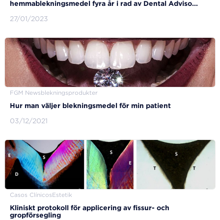
hemmablekningsmedel fyra år i rad av Dental Adviso...
27/01/2023
FGM News
blekningsprodukter
Hur man väljer blekningsmedel för min patient
03/12/2021
Casos Clínicos
Estetik
Kliniskt protokoll för applicering av fissur- och
gropförsegling