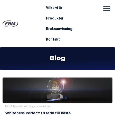
Vilka vi är
Produkter
Bruksanvisning
Kontakt
Blog
FGM News
blekningsprodukter
Whiteness Perfect: Utsedd till bästa