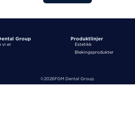
ental Group
Produktlinjer
vi er
Estetikk
Blekingsprodukter
©
2026
FGM Dental Group.