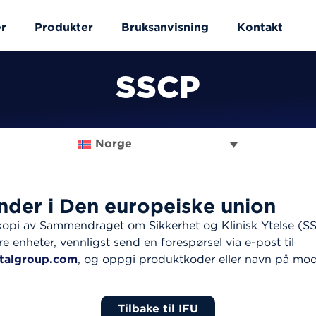
r
Produkter
Bruksanvisning
Kontakt
SSCP
Norge
nder i Den europeiske union
 kopi av Sammendraget om Sikkerhet og Klinisk Ytelse (S
e enheter, vennligst send en forespørsel via e-post til
talgroup.com
, og oppgi produktkoder eller navn på mod
Tilbake til IFU