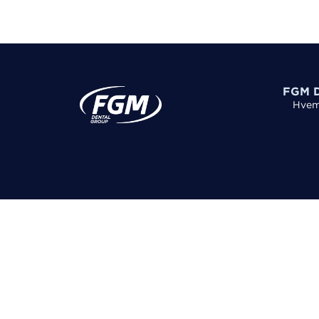
FGM D
Hvem 