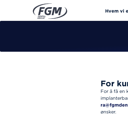
Hvem vi e
For ku
For å få en
implanterbar
ra@fgmden
ønsker.