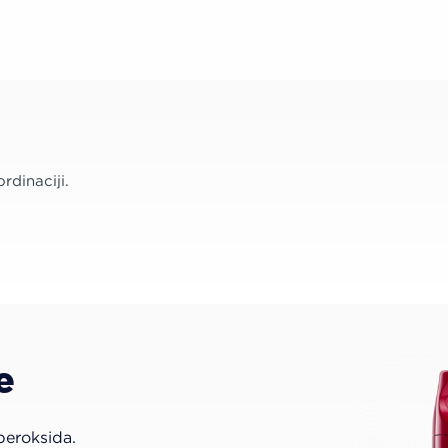
ordinaciji.
e
peroksida.