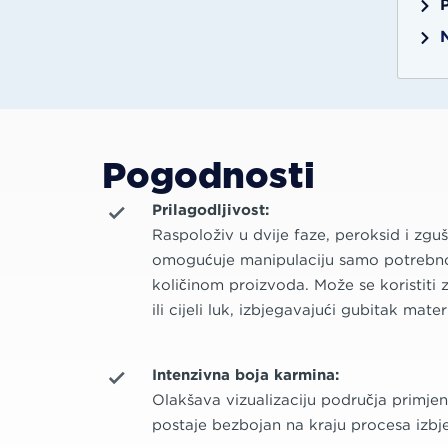
Pogodnosti
Prilagodljivost:
Raspoloživ u dvije faze, peroksid i zguš
omogućuje manipulaciju samo potreb
količinom proizvoda. Može se koristiti 
ili cijeli luk, izbjegavajući gubitak materi
Intenzivna boja karmina:
Olakšava vizualizaciju područja primje
postaje bezbojan na kraju procesa izbjel