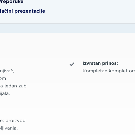
Preporuke
Načini prezentacije
Izvrstan prinos:
njivač,
Kompletan komplet omo
nom
za jedan zub
jala.
ne; proizvod
jivanja.