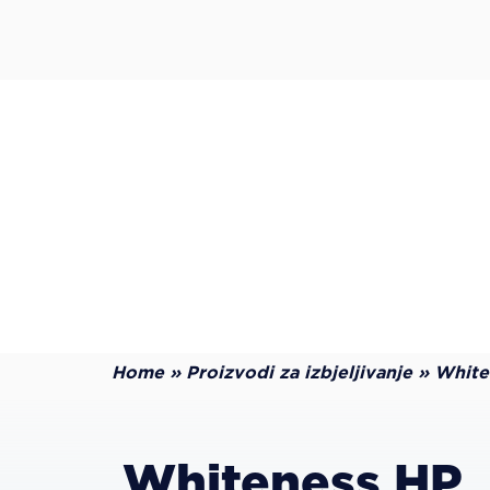
Home
»
Proizvodi za izbjeljivanje
»
White
Whiteness HP