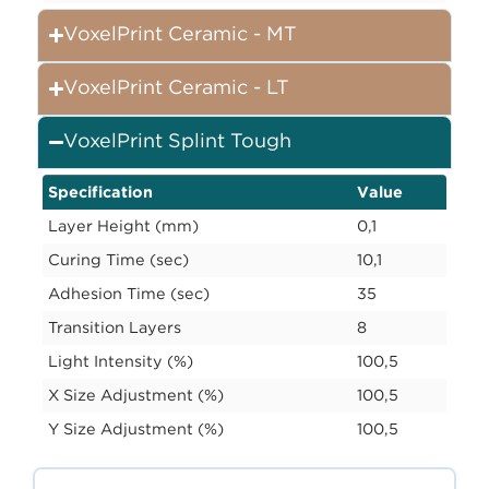
VoxelPrint Ceramic - MT
VoxelPrint Ceramic - LT
VoxelPrint Splint Tough
Specification
Value
Layer Height (mm)
0,1
Curing Time (sec)
10,1
Adhesion Time (sec)
35
Transition Layers
8
Light Intensity (%)
100,5
X Size Adjustment (%)
100,5
Y Size Adjustment (%)
100,5