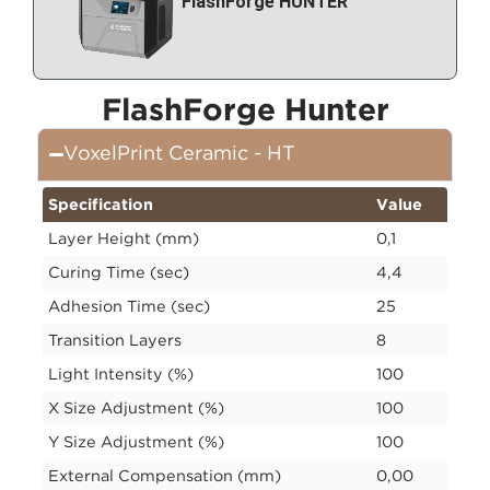
FlashForge HUNTER
FlashForge Hunter
VoxelPrint Ceramic - HT
Specification
Value
Layer Height (mm)
0,1
Curing Time (sec)
4,4
Adhesion Time (sec)
25
Transition Layers
8
Light Intensity (%)
100
X Size Adjustment (%)
100
Y Size Adjustment (%)
100
External Compensation (mm)
0,00