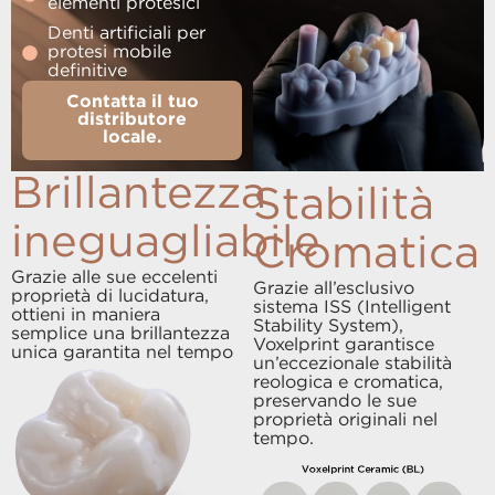
elementi protesici
Denti artificiali per
protesi mobile
definitive
Contatta il tuo
distributore
locale.
Brillantezza
Stabilità
ineguagliabile
Cromatica
Grazie alle sue eccelenti
Grazie all’esclusivo
proprietà di lucidatura,
sistema ISS (Intelligent
ottieni in maniera
Stability System),
semplice una brillantezza
Voxelprint garantisce
unica garantita nel tempo
un’eccezionale stabilità
reologica e cromatica,
preservando le sue
proprietà originali nel
tempo.